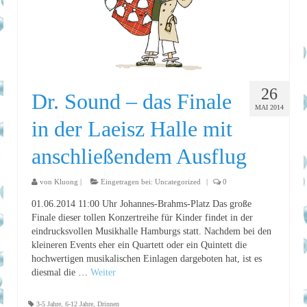
26
Dr. Sound – das Finale
MAI 2014
in der Laeisz Halle mit
anschließendem Ausflug
von
Kluong
|
Eingetragen bei:
Uncategorized
|
0
01.06.2014 11:00 Uhr Johannes-Brahms-Platz Das große
Finale dieser tollen Konzertreihe für Kinder findet in der
eindrucksvollen Musikhalle Hamburgs statt. Nachdem bei den
kleineren Events eher ein Quartett oder ein Quintett die
hochwertigen musikalischen Einlagen dargeboten hat, ist es
diesmal die …
Weiter
3-5 Jahre
,
6-12 Jahre
,
Drinnen