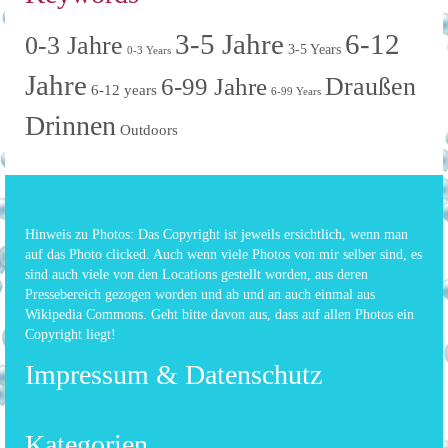
3-5 Jahre
6-12
0-3 Jahre
3-5 Years
0-3 Years
Jahre
6-99 Jahre
Draußen
6-12 years
6-99 Years
Drinnen
Outdoors
Hinweis zu Photos: Das Copyright ist jeweils ersichtlich, wenn man
auf das Photo clicked. Auch wenn viele Photos von mir selber sind, es
sind auch viele von den Locations gestellt worden, aus deren
Pressebereich gezogen worden und ab und an auch einmal aus
Wikipedia Commons. Geht bitte davon aus, dass auf allen Photos ein
Copyright liegt!
Impressum & Datenschutz
Kategorien