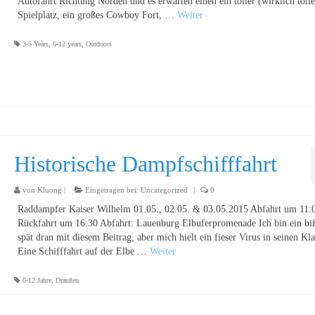
Autofahrt Richtung Norden und es erwarten einen ein toller (wirklich tolle
Spielplatz, ein großes Cowboy Fort, …
Weiter
3-5 Years
,
6-12 years
,
Outdoors
Historische Dampfschifffahrt
von
Kluong
|
Eingetragen bei:
Uncategorized
|
0
Raddampfer Kaiser Wilhelm 01.05., 02.05. & 03.05.2015 Abfahrt um 11:
Rückfahrt um 16:30 Abfahrt: Lauenburg Elbuferpromenade Ich bin ein bi
spät dran mit diesem Beitrag, aber mich hielt ein fieser Virus in seinen Kl
Eine Schifffahrt auf der Elbe …
Weiter
6-12 Jahre
,
Draußen