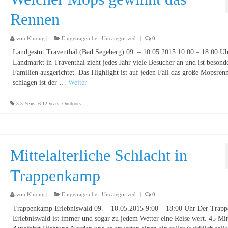
Rennen
von
Kluong
|
Eingetragen bei:
Uncategorized
|
0
Landgestüt Traventhal (Bad Segeberg) 09. – 10.05.2015 10:00 – 18:00 U
Landmarkt in Traventhal zieht jedes Jahr viele Besucher an und ist besond
Familien ausgerichtet. Das Highlight ist auf jeden Fall das große Mopsren
schlagen ist der …
Weiter
3-5 Years
,
6-12 years
,
Outdoors
Mittelalterliche Schlacht in
Trappenkamp
von
Kluong
|
Eingetragen bei:
Uncategorized
|
0
Trappenkamp Erlebniswald 09. – 10.05.2015 9:00 – 18:00 Uhr Der Trap
Erlebniswald ist immer und sogar zu jedem Wetter eine Reise wert. 45 Mi