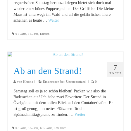
regnerischen Samstag herumzukriegen bietet sich doch mal
wieder ein schönes Puppenspiel an: Der Grüffelo. Die kleine
Maus ist unterwegs im Wald und all die gefährlichen Tiere
scheinen es heute …
Weiter
0-3 Jahre
,
3-5 Jahre
,
Drinnen
7
Ab an den Strand!
JUN 2013
von
Kluong
|
Eingetragen bei:
Uncategorized
|
0
Samstag soll es ja so schön bleiben! Packen wir also die
Badesachen ein! Ich habe zwei Favoriten: Der Strand in
Övelgönne mit dem tollen Blick auf den Containerhafen. Er
ist groß genug, um nettes Plätzchen für ein
Spätnachmittagspicnic zu finden. …
Weiter
0-3 Jahre
,
3-5 Jahre
,
6-12 Jahre
,
6-99 Jahre