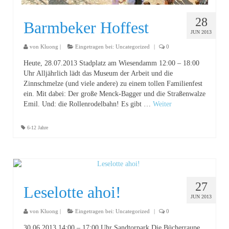
28
Barmbeker Hoffest
JUN 2013
von
Kluong
|
Eingetragen bei:
Uncategorized
|
0
Heute, 28.07.2013 Stadplatz am Wiesendamm 12:00 – 18:00
Uhr Alljährlich lädt das Museum der Arbeit und die
Zinnschmelze (und viele andere) zu einem tollen Familienfest
ein. Mit dabei: Der große Menck-Bagger und die Straßenwalze
Emil. Und: die Rollenrodelbahn! Es gibt …
Weiter
6-12 Jahre
27
Leselotte ahoi!
JUN 2013
von
Kluong
|
Eingetragen bei:
Uncategorized
|
0
30.06.2013 14:00 – 17:00 Uhr Sandtorpark Die Bücherraupe