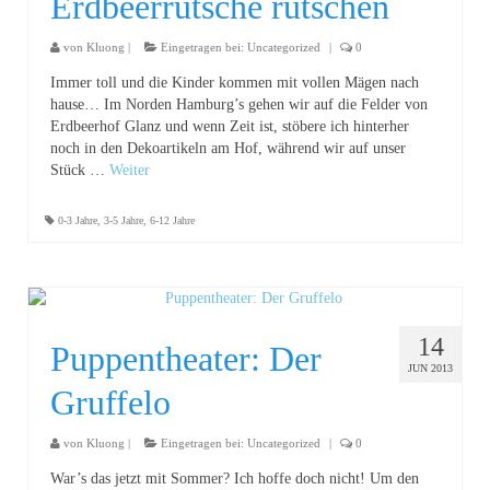
Erdbeerrutsche rutschen
von
Kluong
|
Eingetragen bei:
Uncategorized
|
0
Immer toll und die Kinder kommen mit vollen Mägen nach
hause… Im Norden Hamburg’s gehen wir auf die Felder von
Erdbeerhof Glanz und wenn Zeit ist, stöbere ich hinterher
noch in den Dekoartikeln am Hof, während wir auf unser
Stück …
Weiter
0-3 Jahre
,
3-5 Jahre
,
6-12 Jahre
14
Puppentheater: Der
JUN 2013
Gruffelo
von
Kluong
|
Eingetragen bei:
Uncategorized
|
0
War’s das jetzt mit Sommer? Ich hoffe doch nicht! Um den