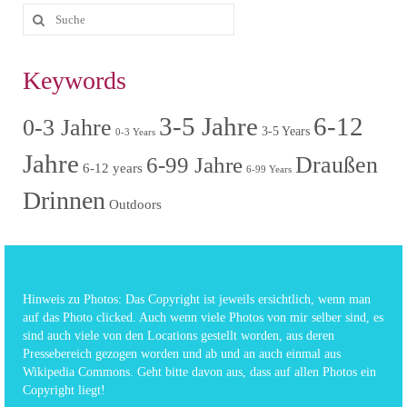
Keywords
3-5 Jahre
6-12
0-3 Jahre
3-5 Years
0-3 Years
Jahre
6-99 Jahre
Draußen
6-12 years
6-99 Years
Drinnen
Outdoors
Hinweis zu Photos: Das Copyright ist jeweils ersichtlich, wenn man
auf das Photo clicked. Auch wenn viele Photos von mir selber sind, es
sind auch viele von den Locations gestellt worden, aus deren
Pressebereich gezogen worden und ab und an auch einmal aus
Wikipedia Commons. Geht bitte davon aus, dass auf allen Photos ein
Copyright liegt!