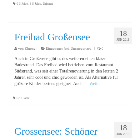
0-3 Jahre
,
3-5 Jahre
,
Drinnen
18
Freibad Großensee
JUN 2013
von
Kluong
|
Eingetragen bei:
Uncategorized
|
0
Auch in Großensee gibt es des weiteren einen klasse
Badestrand. Das Freibad wird betrieben vom Restaurant
Südstrand, was seit einer Totalrenovierung in den letzten 2
Jahren sehr cool und chic geworden ist. Als Alternative für
größere Kinder bestens geeignet. Auch …
Weiter
6-12 Jahre
18
Grossensee: Schöner
JUN 2013